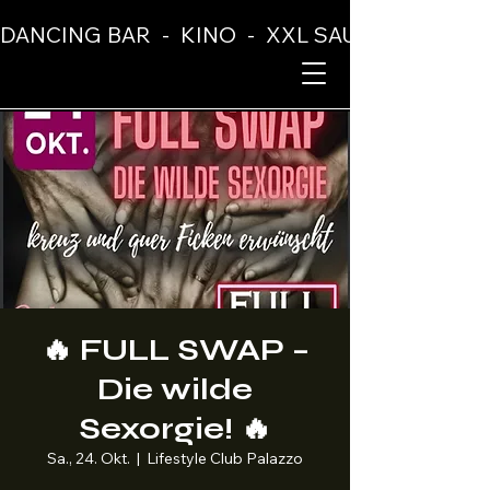
DANCING BAR  -  KINO  -  XXL SAUNA  -  BUFF
🔥 FULL SWAP –
Die wilde
Sexorgie! 🔥
Sa., 24. Okt.
  |  
Lifestyle Club Palazzo