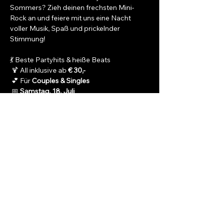
Sommers? Zieh deinen frechsten Mini-
Rock an und feiere mit uns eine Nacht 
voller Musik, Spaß und prickelnder 
Stimmung!
💃 Beste Partyhits & heiße Beats
 🍹 All inklusive ab 
€ 30,-
 💕 Für 
Couples & Singles
 📅 
Samstag, 18. Juli
Mehr anzeigen
Diese Veranstaltung
teilen