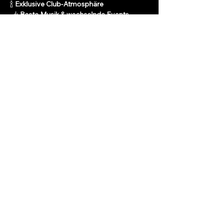
🍾 
Exklusive Club-Atmosphäre
 🎶 
Beste Musik & wechselnde Events
 🍸 
Cocktails und Premium-Drinks an der 
Bar
Mehr anzeigen
Antworten
Diese Veranstaltung
teilen